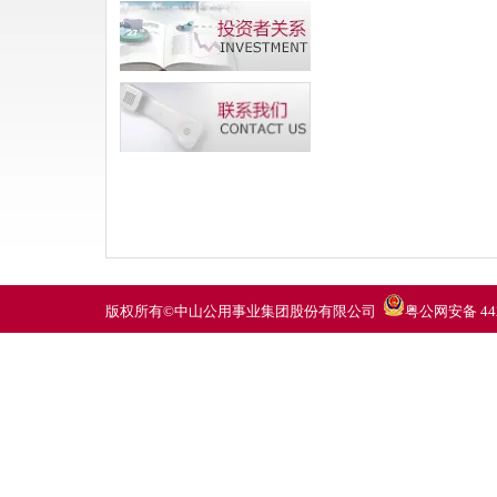
版权所有©中山公用事业集团股份有限公司
粤公网安备 442