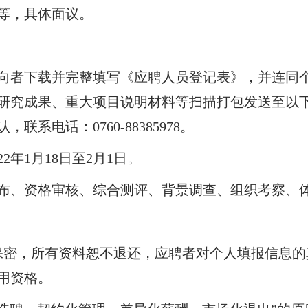
等，具体面议。
向者下载并完整填写《应聘人员登记表》，并连同
研究成果、重大项目说明材料等扫描打包发送至以
认，联系电话：
0760-88385978
。
22
年
1
月
18
日至
2
月
1
日。
布、资格审核、综合测评、背景调查、组织考察、
保密，所有资料恕不退还，应聘者对个人填报信息的
用资格。