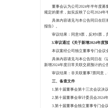
董事会认为公司
202
4
年半年度募
规定
的要求，如实反映了公司
202
4
年
具体内容请见与本公告同日在巨
报告》
。
审议结果：同意
9
票，反对
0票，
3.
审议通过《关于
新增
2024年
本议案经
公司独立董事专门会议
具体内容请见与本公告同日在《
新增2024年度日常关联交易预计的公
审议结果：
非关联董事
7
票同意，
三、备查文件
1.
第十届董事会第
十三
次会议决
2.
第十届董事会审计委员会
202
3
.
第
十
届董事会独立董事专门会