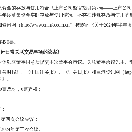
集资金的存放与使用符合
《上市公司监管指引第
2号——上市公
半年度募集资金实际存放与使用情况，不存在违规存放与使用募
潮资讯网（
http://www.cninfo.com.cn/）披露的《
关于
2024年半
弃权0票。
度预计日常关联交易事项的议案
》
全体独立董事
同意
后
提交
本次
董事会审议
。
关联董事
余锦先生、
证券时报》、《中国证券报》、《证券日报》和巨潮资讯网（
ht
告》。
0
票反对，
0
票弃权
；
议
；
4年第四次会议决议；
议
2024年第
三
次会议
。