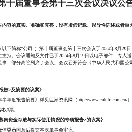
第十届董事会第
十三次
会议决议公
告内容的真实、准确和完整，没有虚假记载、误导性陈述或者重
（以下简称
“公司”）第十届董事会第
十三次
会议于
202
4
年
8
月
2
9
日
生主持。
会议通知及文件已于
202
4
年
8
月
19
日以
电子邮件
、专人送
监事、
部分
高管列席了会议。
会议召开符合《中华人民共和国公
报告
>及摘要的议案》
年半年度报告摘要》详见巨潮资讯网（
http://www.cninfo.com.cn
弃权0票。
年度募集资金存放与实际使用情况的专项报告
>
的
议案
》
全体
委员同意
后
提交
本次
董事会审议
。