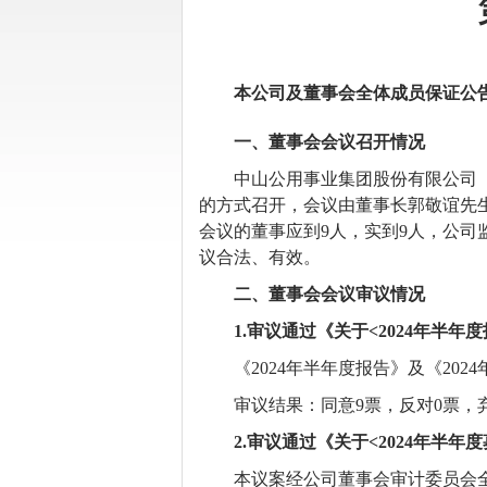
本公司及董事会全体成员保证公
一、董事会会议召开情况
中山公用事业集团股份有限公司
的方式召开
，会议由董事长郭敬谊先
会议的董事应到
9
人，实到
9
人
，
公司
议合法、有效。
二、董事会会议审议情况
1.
审议通过《关于
<202
4
年半年度
《
202
4
年半年度报告》及《
202
4
审议结果：同意
9
票，反对
0票，
2.
审议通过
《
关于
<
2024年半
本议案经
公司
董事会审计委员会