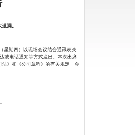
告
大遗漏。
（星期
四
）以
现场会议结合通讯表决
达或电话通知等
方
式发出
。
本次出席
司法》和《公司章程》的有关规定，会
/）。