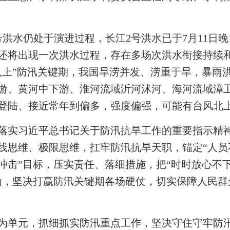
水仍处于演进过程，长江2号洪水已于7月11日晚
还将出现一次洪水过程，存在多场次洪水衔接持续
八上”防汛关键期，我国旱涝并发、涝重于旱，暴雨
游、黄河中下游、淮河流域沂河沭河、海河流域漳
风登陆、接近常年到偏多，强度偏强，可能有台风北
实习近平总书记关于防汛抗旱工作的重要指示精神
线思维、极限思维，扛牢防汛抗旱天职，锚定“人员
冲击”目标，压实责任、落细措施，把“时时放心不下
为，坚决打赢防汛关键期各场硬仗，切实保障人民群
单元，抓细抓实防汛重点工作，坚决守住守牢防汛