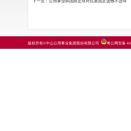
下一页：
公用事业杯国际足球对抗赛国足遗憾不进球
版权所有©中山公用事业集团股份有限公司
粤公网安备 442