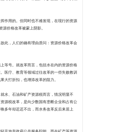
挥作用的。但同时也不难发现，在现行的资源
得资源价格改革被蒙上阴影。
故此，人们的确有理由质问：资源价格改革会
上等号。就改革而言，包括水在内的资源价格
在。医疗、教育等领域过往改革的一些失败教训
成果大打折扣，也增添改革的阻力。
就水、石油和矿产资源税而言，情况明显不
征资源税改革，是向少数国有垄断企业和占有公
呼唤多年却迟迟不出，而水务改革反后来居上
轻言放弃政府公共服务职能，而在矿产等资源