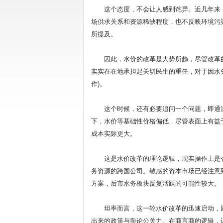
这个态度，不会让人感到诧异。近几年来，
场供求关系和资源稀缺程度，也不反映环境污
所提及。
因此，水价的改革是大势所趋，尽管改革的
实实在在地承担起关切民生的重任，对于因水
作)。
这个时候，还有必要追问一个问题，即通过
下，水价等基础性价格偏低，尽管表面上有益
成本实际更大。
这是水价改革的理论逻辑，现实操作上是否
务资源的跨国公司。敏感的资本市场已经注意
方案，后市水务板块反复活跃的可能性较大。
坦率而言，这一轮水价改革的迅速启动，固然
出来的政策与舆论公关力。在商言商的逻辑，