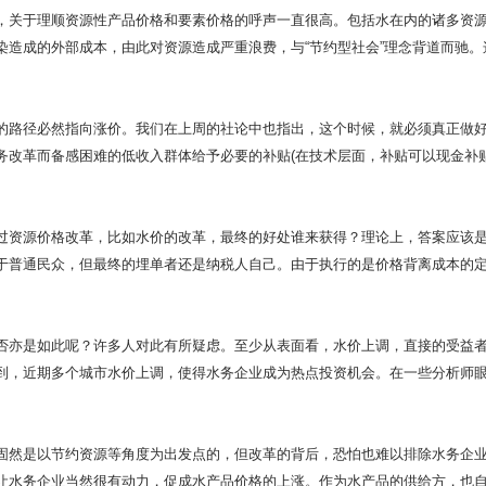
关于理顺资源性产品价格和要素价格的呼声一直很高。包括水在内的诸多资源
染造成的外部成本，由此对资源造成严重浪费，与“节约型社会”理念背道而驰
路径必然指向涨价。我们在上周的社论中也指出，这个时候，就必须真正做好
务改革而备感困难的低收入群体给予必要的补贴(在技术层面，补贴可以现金补
资源价格改革，比如水价的改革，最终的好处谁来获得？理论上，答案应该是
于普通民众，但最终的埋单者还是纳税人自己。由于执行的是价格背离成本的
亦是如此呢？许多人对此有所疑虑。至少从表面看，水价上调，直接的受益者
到，近期多个城市水价上调，使得水务企业成为热点投资机会。在一些分析师
是以节约资源等角度为出发点的，但改革的背后，恐怕也难以排除水务企业(
让水务企业当然很有动力，促成水产品价格的上涨。作为水产品的供给方，也