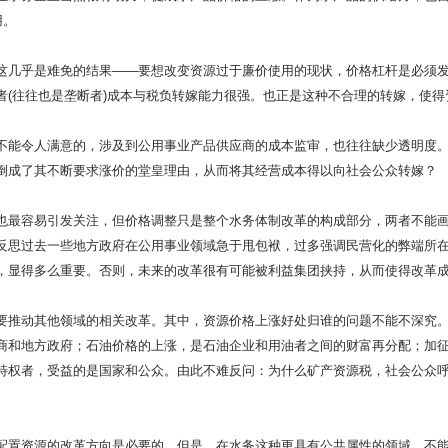
用。
几乎是难免的结果——要想改变资源过于廉价使用的现状，价格杠杆是必须发
者(往往也是垄断者)成本与税负转嫁能力很强。也正是这种不合理的转嫁，使
能令人满意的，涉及到公用事业产品供应商的成本监审，也往往缺少透明度。
倒成了其不断要求涨价的堂皇理由，从而将其经营成本得以向社会公众转嫁？
最容易引发关注，但价格调整只是整个水务体制改革的构成部分，两者不能画
反思过去一些地方政府在公用事业领域急于甩包袱，过多强调民营化的弊端所
，显得多么重要。否则，未来的改革很有可能被利益集团挟持，从而使得改革
推动其他领域的相关改革。其中，资源价格上涨好处归谁的问题不能不深究。
商和地方政府；石油价格的上涨，是石油企业和用油者之间的财富再分配；加
特权者，受益的是国家和公众。由此不难反问：为什么矿产资源税，社会公众
置资源的改革方向是必要的，但是，在水务这种更具有公共属性的领域，不能